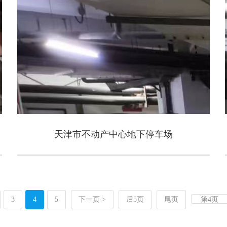
天津市不动产中心地下停车场
3
4
5
下一页 >
后5页
尾页