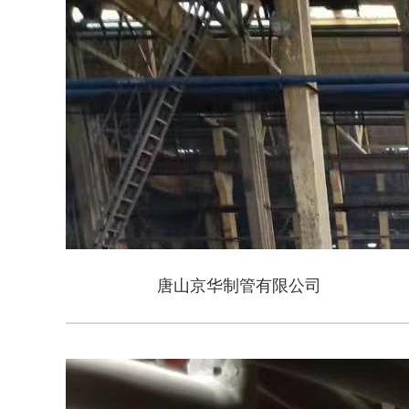
唐山京华制管有限公司