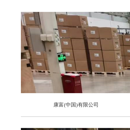
康富(中国)有限公司